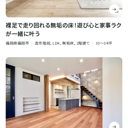
裸足で走り回れる無垢の床！遊び心と家事ラク
が一緒に叶う
福岡県福岡市
|
造作階段, LDK, 無垢床, 2階建て
|
33〜34坪