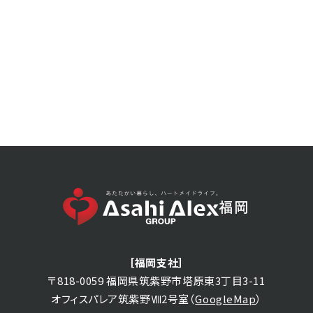
092-555-2455
TEL
［営業時間］10:00〜18:00（水曜日定休）
SNSからも
情報を発信しています
福岡
［福岡支社］
〒818-0059 福岡県筑紫野市塔原東3丁目3-11
オフィスパレア筑紫野Ⅷ2号室（
GoogleMap
）