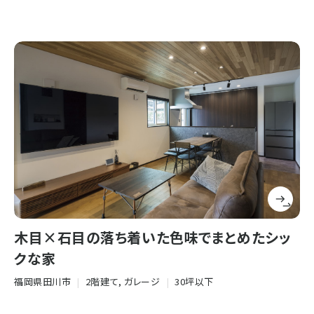
木目×石目の落ち着いた色味でまとめたシッ
クな家
福岡県田川市
|
2階建て, ガレージ
|
30坪以下