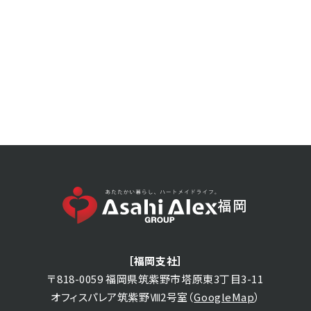
092-555-2455
TEL
［営業時間］10:00〜18:00（水曜日定休）
SNSからも
情報を発信しています
福岡
［福岡支社］
〒818-0059 福岡県筑紫野市塔原東3丁目3-11
オフィスパレア筑紫野Ⅷ2号室（
GoogleMap
）