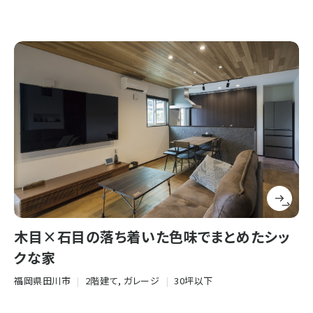
木目×石目の落ち着いた色味でまとめたシッ
クな家
福岡県田川市
|
2階建て, ガレージ
|
30坪以下