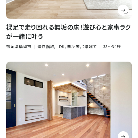
裸足で走り回れる無垢の床！遊び心と家事ラク
が一緒に叶う
福岡県福岡市
|
造作階段, LDK, 無垢床, 2階建て
|
33〜34坪