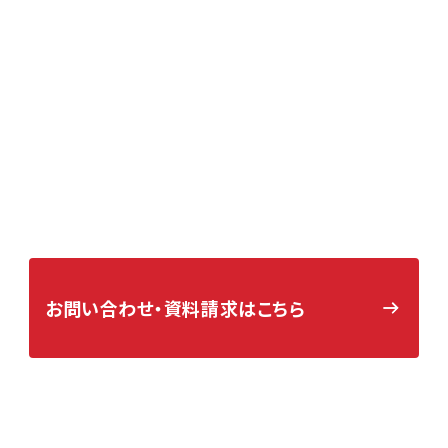
Contact
まずはお気軽にご相談ください。
アサヒアレックスグループの福岡仕様の家づくりについて、お問い
合わせ・資料請求を随時受け付けております。太宰府市を中心とし
た福岡県内でのご建築をお考えの方、ぜひお気軽にお問い合わせ
ください。
お問い合わせ・
資料請求はこちら
お電話でのお問い合わせ